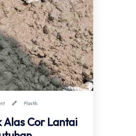
nt
Plastik
k Alas Cor Lantai
utuhan