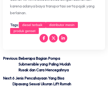
karena adanya biaya transportasi serta pajak yang
berlainan.
Tags:
diesel terbaik
distributor mesin
produk genset
Post
Previous:
Beberapa Bagian Pompa
Submersible yang Paling Mudah
navigation
Rusak dan Cara Mencegahnya
Next:
6 Jenis Pencahayaan Yang Bisa
Dipasang Sesuai Ukuran Lift Rumah