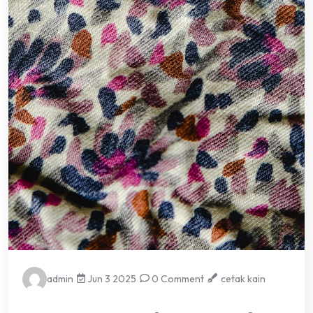
admin
Jun 3 2025
0 Comment
cetak kain