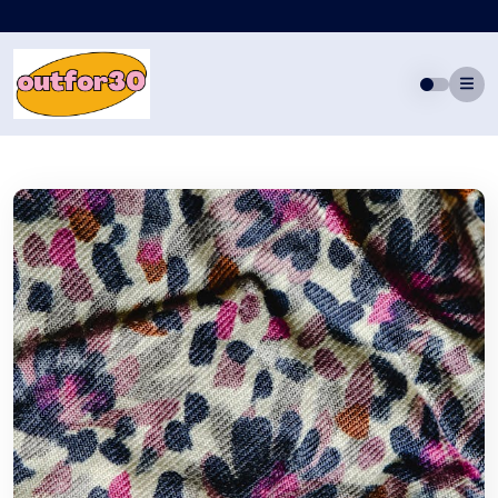
Skip
to
content